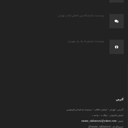
وبسایت نمایشگاه بین المللی کتاب تهران
وبسایت جشنوراه یاد یار مهربان
آدرس
آدرس : تهران - خیابان انقلاب - نرسیده به میدان فردوسی
خیابان کندوان - پلاک 8 - واحد 1
ایمیل:
rasane_takhassosi@yahoo.com
اینستاگرام : rasane_takhassosi@