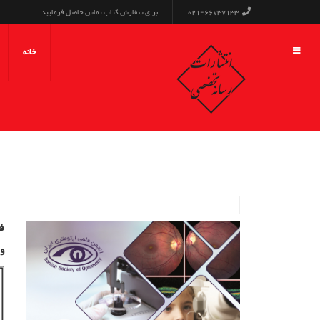
021-66737133
برای سفارش کتاب تماس حاصل فرمایید
خانه
فص
وی