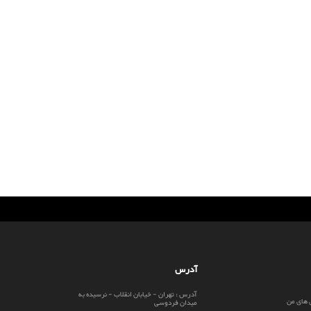
آدرس
آدرس : تهران - خیابان انقلاب - نرسیده به
 های من
میدان فردوسی